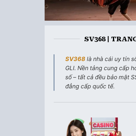
SV368 | TRAN
SV368
là nhà cái uy tín
GLI. Nền tảng cung cấp hơ
số – tất cả đều bảo mật S
đẳng cấp quốc tế.