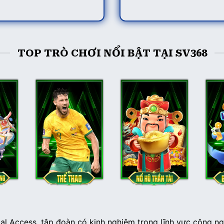
TOP TRÒ CHƠI NỔI BẬT TẠI SV368
 Access, tập đoàn có kinh nghiệm trong lĩnh vực công nghệ