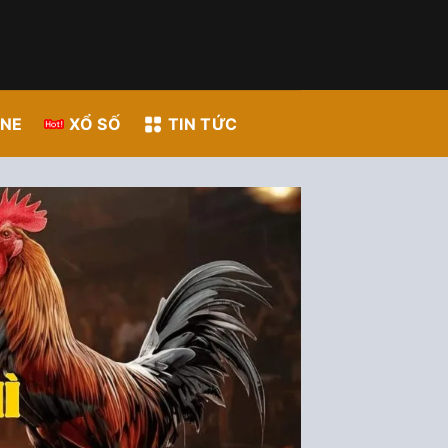
INE
XỔ SỐ
TIN TỨC