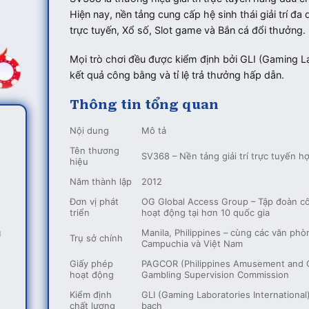
Hiện nay, nền tảng cung cấp hệ sinh thái giải trí đ
trực tuyến, Xổ số, Slot game và Bắn cá đổi thưởng.
Mọi trò chơi đều được kiểm định bởi GLI (Gaming La
kết quả công bằng và tỉ lệ trả thưởng hấp dẫn.
Thông tin tổng quan
Nội dung
Mô tả
Tên thương
SV368 – Nền tảng giải trí trực tuyến 
hiệu
Năm thành lập
2012
Đơn vị phát
OG Global Access Group – Tập đoàn côn
triển
hoạt động tại hơn 10 quốc gia
u
Manila, Philippines – cùng các văn phòn
Trụ sở chính
Campuchia và Việt Nam
Giấy phép
PAGCOR (Philippines Amusement and G
hoạt động
Gambling Supervision Commission
Kiểm định
GLI (Gaming Laboratories Internation
chất lượng
bạch