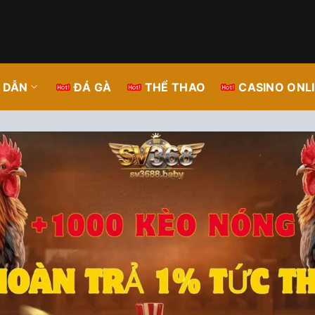
 DẪN
ĐÁ GÀ
THỂ THAO
CASINO ONL