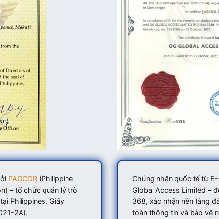
bởi
PAGCOR
(Philippine
Chứng nhận quốc tế từ E
 – tổ chức quản lý trò
Global Access Limited – 
ại Philippines.
Giấy
368,
xác nhận nền tảng đá
021-2A).
toàn thông tin và bảo vệ n