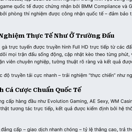
u game quốc tế được chứng nhận bởi BMM Compliance và GL
 bởi phòng thí nghiệm được công nhận quốc tế – đảm bảo t
i Nghiệm Thực Tế Như Ở Trường Đấu
gà trực tuyến được truyền hình Full HD trực tiếp từ các đ
o dõi mọi trận đấu sống động, cập nhật kèo theo từng phút,
luận viên chuyên nghiệp, tường thuật rõ ràng và kết quả đư
c độ truyền tải cực nhanh – trải nghiệm “thực chiến” như ng
nh Cá Cược Chuẩn Quốc Tế
ng cấp hàng đầu như Evolution Gaming, AE Sexy, WM Casin
 thật tương tác trực tiếp, kết quả được kiểm định bởi hệ t
 đẳng cấp – giao dịch nhanh chóng – tỷ lệ thắng cao, trả t