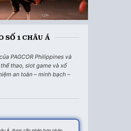
O SỐ 1 CHÂU Á
p của PAGCOR Philippines và
 thể thao, slot game và xổ
hiệm an toàn – minh bạch –
 châu Á, được cấp phép hợp pháp.