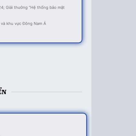
24; Giải thưởng “Hệ thống bảo mật
m và khu vực Đông Nam Á
ỂN
.