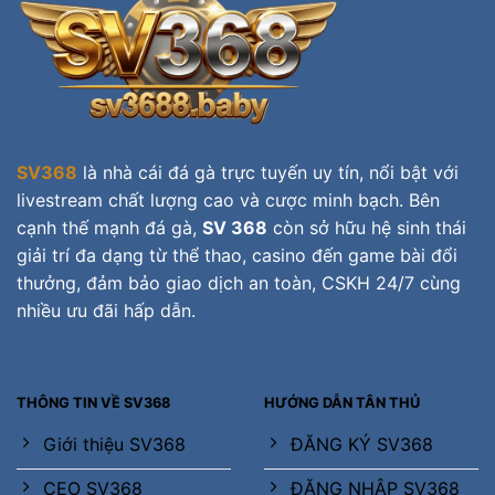
SV368
là nhà cái đá gà trực tuyến uy tín, nổi bật với
livestream chất lượng cao và cược minh bạch. Bên
cạnh thế mạnh đá gà,
SV 368
còn sở hữu hệ sinh thái
giải trí đa dạng từ thể thao, casino đến game bài đổi
thưởng, đảm bảo giao dịch an toàn, CSKH 24/7 cùng
nhiều ưu đãi hấp dẫn.
THÔNG TIN VỀ SV368
HƯỚNG DẪN TÂN THỦ
Giới thiệu SV368
ĐĂNG KÝ SV368
CEO SV368
ĐĂNG NHẬP SV368