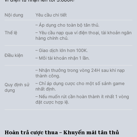
Nội dung
Yêu cầu chi tiết
– Áp dụng cho toàn bộ tân thủ.
Thể lệ
– Yêu cầu nạp qua ví điện thoại, tài khoản ngân
hàng chính chủ.
– Giao dịch lớn hơn 100K.
Điều kiện
– Mỗi tài khoản nhận 1 lần.
– Nhận thưởng trong vòng 24H sau khi nạp
thành công.
– Chỉ áp dụng cược cho một số sảnh game
Quy định sử
nhất định.
dụng
– Nếu muốn rút cần hoàn thành ít nhất 1 vòng
đặt cược hợp lệ.
Hoàn trả cược thua – Khuyến mãi tân thủ