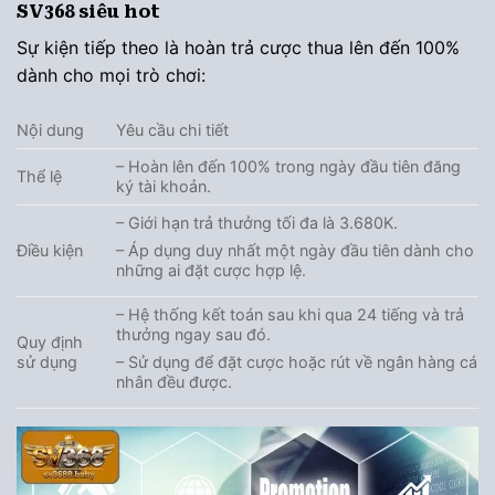
SV368 siêu hot
Sự kiện tiếp theo là hoàn trả cược thua lên đến 100%
dành cho mọi trò chơi:
Nội dung
Yêu cầu chi tiết
– Hoàn lên đến 100% trong ngày đầu tiên đăng
Thể lệ
ký tài khoản.
– Giới hạn trả thưởng tối đa là 3.680K.
Điều kiện
– Áp dụng duy nhất một ngày đầu tiên dành cho
những ai đặt cược hợp lệ.
– Hệ thống kết toán sau khi qua 24 tiếng và trả
thưởng ngay sau đó.
Quy định
sử dụng
– Sử dụng để đặt cược hoặc rút về ngân hàng cá
nhân đều được.