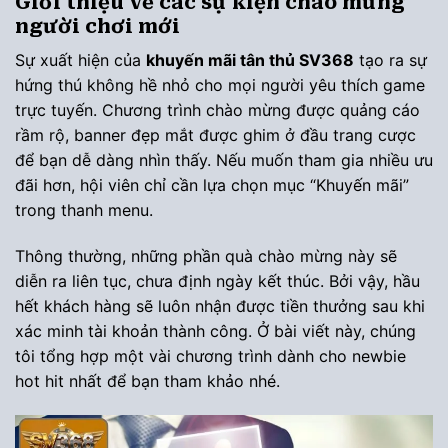
Giới thiệu về các sự kiện chào mừng
người chơi mới
Sự xuất hiện của
khuyến mãi tân thủ SV368
tạo ra sự
hứng thú không hề nhỏ cho mọi người yêu thích game
trực tuyến. Chương trình chào mừng được quảng cáo
rầm rộ, banner đẹp mắt được ghim ở đầu trang cược
để bạn dễ dàng nhìn thấy. Nếu muốn tham gia nhiều ưu
đãi hơn, hội viên chỉ cần lựa chọn mục “Khuyến mãi”
trong thanh menu.
Thông thường, những phần quà chào mừng này sẽ
diễn ra liên tục, chưa định ngày kết thúc. Bởi vậy, hầu
hết khách hàng sẽ luôn nhận được tiền thưởng sau khi
xác minh tài khoản thành công. Ở bài viết này, chúng
tôi tổng hợp một vài chương trình dành cho newbie
hot hit nhất để bạn tham khảo nhé.