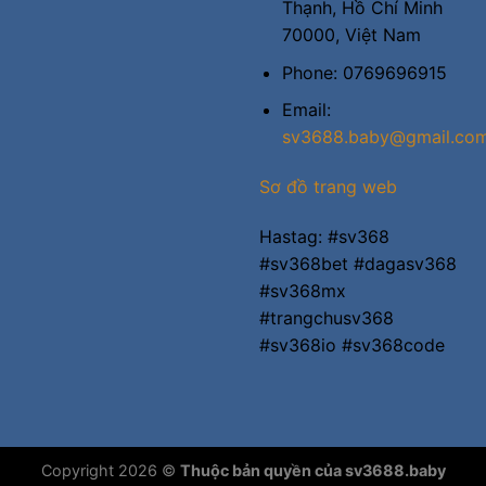
Thạnh, Hồ Chí Minh
70000, Việt Nam
Phone: 0769696915
Email:
sv3688.baby@gmail.co
Sơ đồ trang web
Hastag: #sv368
#sv368bet #dagasv368
#sv368mx
#trangchusv368
#sv368io #sv368code
Copyright 2026 ©
Thuộc bản quyền của sv3688.baby