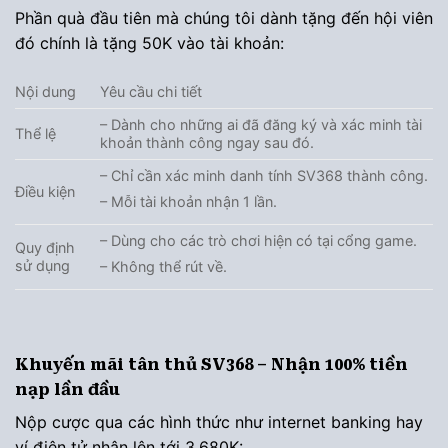
Phần quà đầu tiên mà chúng tôi dành tặng đến hội viên
đó chính là tặng 50K vào tài khoản:
Nội dung
Yêu cầu chi tiết
– Dành cho những ai đã đăng ký và xác minh tài
Thể lệ
khoản thành công ngay sau đó.
– Chỉ cần xác minh danh tính SV368 thành công.
Điều kiện
– Mỗi tài khoản nhận 1 lần.
– Dùng cho các trò chơi hiện có tại cổng game.
Quy định
sử dụng
– Không thể rút về.
Khuyến mãi tân thủ SV368 – Nhận 100% tiền
nạp lần đầu
Nộp cược qua các hình thức như internet banking hay
ví điện tử nhận lên tới 3.680K: