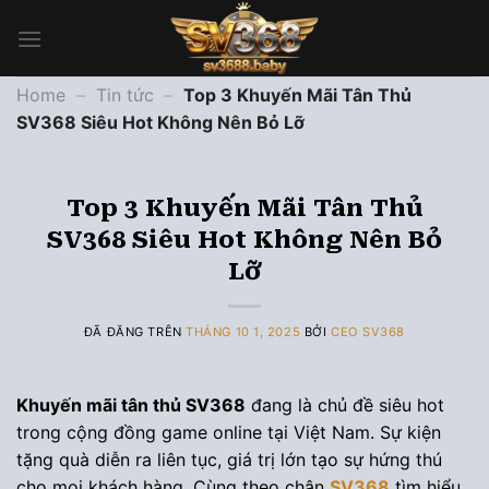
Chuyển
đến
nội
dung
Home
–
Tin tức
–
Top 3 Khuyến Mãi Tân Thủ
SV368 Siêu Hot Không Nên Bỏ Lỡ
Top 3 Khuyến Mãi Tân Thủ
SV368 Siêu Hot Không Nên Bỏ
Lỡ
ĐÃ ĐĂNG TRÊN
THÁNG 10 1, 2025
BỞI
CEO SV368
Khuyến mãi tân thủ SV368
đang là chủ đề siêu hot
trong cộng đồng game online tại Việt Nam. Sự kiện
tặng quà diễn ra liên tục, giá trị lớn tạo sự hứng thú
cho mọi khách hàng. Cùng theo chân
SV368
tìm hiểu