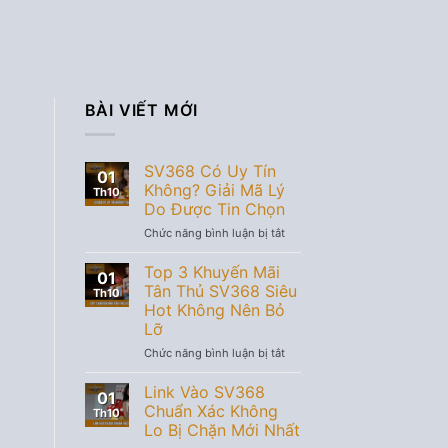
BÀI VIẾT MỚI
SV368 Có Uy Tín
01
Không? Giải Mã Lý
Th10
Do Được Tin Chọn
Chức năng bình luận bị tắt
ở
SV368
Có
Top 3 Khuyến Mãi
01
Uy
Tân Thủ SV368 Siêu
Th10
Tín
Hot Không Nên Bỏ
Không?
Lỡ
Giải
Mã
Chức năng bình luận bị tắt
ở
Lý
Top
Do
3
Link Vào SV368
01
Được
Khuyến
Chuẩn Xác Không
Th10
Tin
Mãi
Lo Bị Chặn Mới Nhất
Chọn
Tân