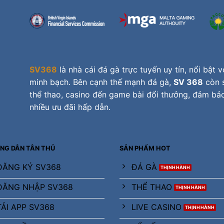
SV368
là nhà cái đá gà trực tuyến uy tín, nổi bật 
minh bạch. Bên cạnh thế mạnh đá gà,
SV 368
còn s
thể thao, casino đến game bài đổi thưởng, đảm bả
nhiều ưu đãi hấp dẫn.
NG DẪN TÂN THỦ
SẢN PHẨM HOT
ĐĂNG KÝ SV368
ĐÁ GÀ
ĐĂNG NHẬP SV368
THỂ THAO
TẢI APP SV368
LIVE CASINO