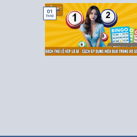
01
Th10