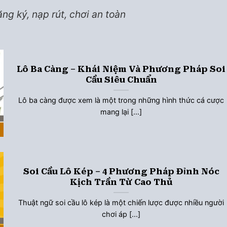
ng ký, nạp rút, chơi an toàn
Lô Ba Càng – Khái Niệm Và Phương Pháp Soi
Cầu Siêu Chuẩn
Lô ba càng được xem là một trong những hình thức cá cược
mang lại [...]
Soi Cầu Lô Kép – 4 Phương Pháp Đỉnh Nóc
Kịch Trần Từ Cao Thủ
Thuật ngữ soi cầu lô kép là một chiến lược được nhiều người
chơi áp [...]