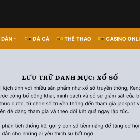
 DẪN
ĐÁ GÀ
THỂ THAO
CASINO ONL
LƯU TRỮ DANH MỤC:
XỔ SỐ
rí kịch tính với nhiều sản phẩm như xổ số truyền thống, Keno
ược công bố công khai, minh bạch và có sự giám sát của b
thức cược, từ chọn số truyền thống đến tham gia jackpot vớ
viên dễ dàng tham gia và theo dõi kết quả ngay lập tức.
phân tích thống kê, gợi ý con số tiềm năng để tăng cơ hộ
p dẫn cho những ai yêu thích sự bất ngờ.