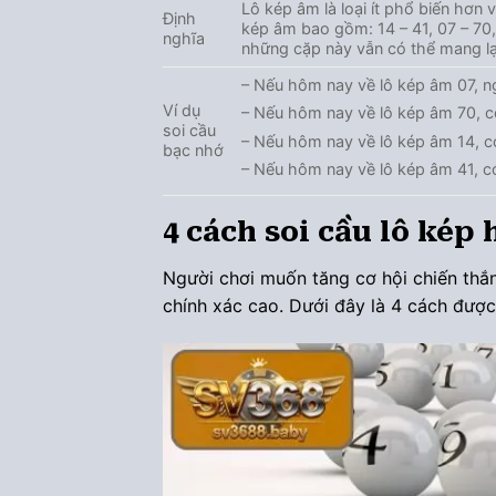
Lô kép âm là loại ít phổ biến hơn
Định
kép âm bao gồm: 14 – 41, 07 – 70,
nghĩa
những cặp này vẫn có thể mang l
– Nếu hôm nay về lô kép âm 07, n
Ví dụ
– Nếu hôm nay về lô kép âm 70, c
soi cầu
– Nếu hôm nay về lô kép âm 14, c
bạc nhớ
– Nếu hôm nay về lô kép âm 41, c
4 cách soi cầu lô kép
Người chơi muốn tăng cơ hội chiến th
chính xác cao. Dưới đây là 4 cách được