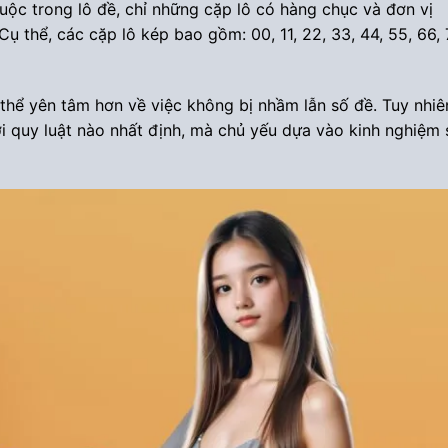
uộc trong lô đề, chỉ những cặp lô có hàng chục và đơn vị
ụ thể, các cặp lô kép bao gồm: 00, 11, 22, 33, 44, 55, 66, 
 thể yên tâm hơn về việc không bị nhầm lẫn số đề. Tuy nhiê
i quy luật nào nhất định, mà chủ yếu dựa vào kinh nghiệm 