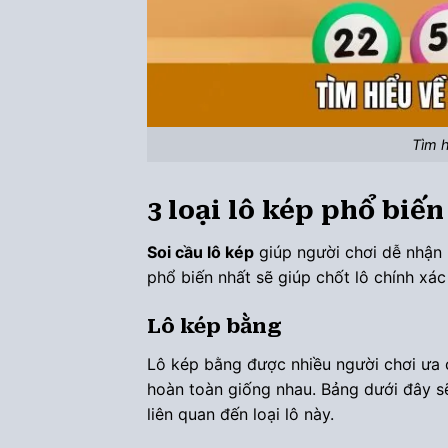
Tìm h
3 loại lô kép phổ biến
Soi cầu lô kép
giúp người chơi dễ nhận 
phổ biến nhất sẽ giúp chốt lô chính xá
Lô kép bằng
Lô kép bằng được nhiều người chơi ưa c
hoàn toàn giống nhau. Bảng dưới đây sẽ
liên quan đến loại lô này.