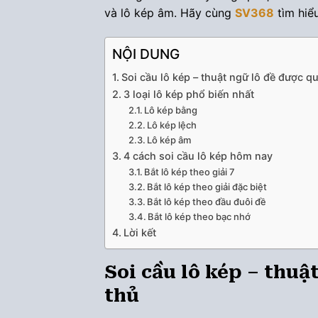
và lô kép âm. Hãy cùng
SV368
tìm hiể
NỘI DUNG
Soi cầu lô kép – thuật ngữ lô đề được q
3 loại lô kép phổ biến nhất
Lô kép bằng
Lô kép lệch
Lô kép âm
4 cách soi cầu lô kép hôm nay
Bắt lô kép theo giải 7
Bắt lô kép theo giải đặc biệt
Bắt lô kép theo đầu đuôi đề
Bắt lô kép theo bạc nhớ
Lời kết
Soi cầu lô kép – thuậ
thủ