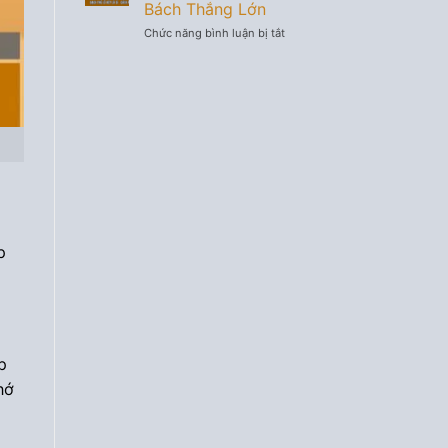
Bắc
Bách Thắng Lớn
Thắng
–
Chức năng bình luận bị tắt
Đó
ở
6
Bạch
Mẹo
Thủ
Chơi
Lô
Siêu
Kép
Đỉnh,
–
Đổi
4
Đời
Phương
Nhanh
Pháp
Chóng
Chơi
Bách
Thắng
Lớn
p
p
hớ