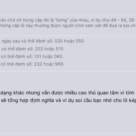
ác chữ số trong cặp đó là “bóng” của nhau, ví dụ như 49 – 94, 38 
 Những cặp lô này thường được người chơi xem xét để đưa ra lựa c
, ngày sau có thể đánh số: 030 hoặc 050.
, có thể đánh số: 202 hoặc 515.
, có thể đánh số: 101 hoặc 060.
, có thể đánh số: 232 hoặc 969.
dạng khác nhưng vẫn được nhiều cao thủ quan tâm vì tính
sẽ tổng hợp định nghĩa và ví dụ soi cầu bạc nhớ cho lô ké