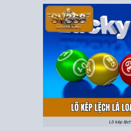
Lô kép lệch