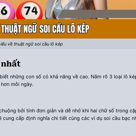
iểu về thuật ngữ soi cầu lô kép
 nhất
biết những con số có khả năng về cao. Nắm rõ 3 loại lô ké
c hơn mỗi ngày.
huộng bởi tính đơn giản và dễ nhớ khi hai chữ số trong cặ
 cung cấp định nghĩa chi tiết cùng các ví dụ soi cầu bạc n