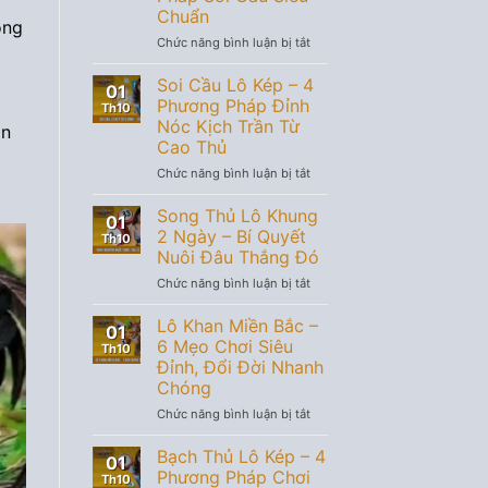
Ký
Chuẩn
Ngay
ong
Rinh
Chức năng bình luận bị tắt
ở
Quà
Lô
Liền
Ba
Soi Cầu Lô Kép – 4
01
Tay
Càng
a
Phương Pháp Đỉnh
Th10
Bất
–
Nóc Kịch Trần Từ
ận
Tận
Khái
Cao Thủ
Niệm
Và
Chức năng bình luận bị tắt
ở
Phương
Soi
Pháp
Cầu
Song Thủ Lô Khung
01
Soi
Lô
2 Ngày – Bí Quyết
Th10
Cầu
Kép
Nuôi Đâu Thắng Đó
Siêu
–
Chức năng bình luận bị tắt
Chuẩn
ở
4
Song
Phương
Thủ
Pháp
Lô Khan Miền Bắc –
01
Lô
Đỉnh
6 Mẹo Chơi Siêu
Th10
Khung
Nóc
Đỉnh, Đổi Đời Nhanh
2
Kịch
Chóng
Ngày
Trần
–
Chức năng bình luận bị tắt
Từ
ở
Bí
Cao
Lô
Quyết
Thủ
Khan
Bạch Thủ Lô Kép – 4
01
Nuôi
Miền
Phương Pháp Chơi
Th10
Đâu