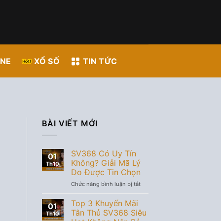
INE
XỔ SỐ
TIN TỨC
BÀI VIẾT MỚI
SV368 Có Uy Tín
01
Không? Giải Mã Lý
Th10
Do Được Tin Chọn
Chức năng bình luận bị tắt
ở
SV368
Có
Top 3 Khuyến Mãi
01
Uy
Tân Thủ SV368 Siêu
Th10
Tín