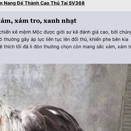
m Nang Để Thành Cao Thủ Tại SV368
ám, xám tro, xanh nhạt
hiến kê mệnh Mộc được giới sư kê đánh giá cao, bởi chún
Nó thường gây áp lực liên tục lên đối thủ, khiến phe bên kia
kê thích lối đá lì đòn thường chọn còn mang sắc xám, xám t