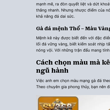
mạnh mẽ, ra đòn quyết liệt và dứt khoát
thắng nhanh. Nhưng nhược điểm của nó l
khả năng đá dai sức.
Gà đá mệnh Thổ – Màu Vàng
Mệnh kê này được biết đến với đặc điểm
lối đá vững vàng, biết kiểm soát nhịp 
nóng vội. Với những trận đấu mang tính
Cách chọn màu mà kê
ngũ hành
Việc anh em chọn màu mạng gà đá theo
Theo chuyên gia phong thủy, bạn nên đ