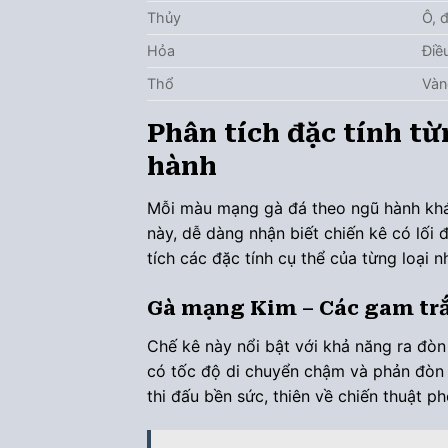
Thủy
Ô, 
Hỏa
Điều
Thổ
Vàn
Phân tích đặc tính t
hành
Mỗi màu mạng gà đá theo ngũ hành khác
này, dễ dàng nhận biết chiến kê có lối
tích các đặc tính cụ thể của từng loại n
Gà mạng Kim – Các gam tr
Chế kê này nổi bật với khả năng ra đòn 
có tốc độ di chuyển chậm và phản đòn 
thi đấu bền sức, thiên về chiến thuật ph