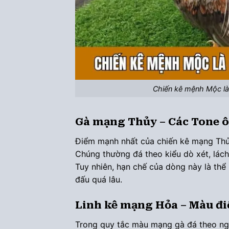
Chiến kê mệnh Mộc là
Gà mạng Thủy – Các Tone ô
Điểm mạnh nhất của chiến kê mạng Thủy
Chúng thường đá theo kiểu dò xét, lách
Tuy nhiên, hạn chế của dòng này là thể 
đấu quá lâu.
Linh kê mạng Hỏa – Màu điề
Trong quy tắc màu mạng gà đá theo ng